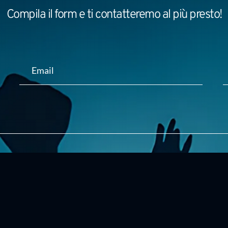
Compila il form e ti contatteremo al più presto!
attamento dei miei dati per gestire la mia richiesta.
INVIA ORA